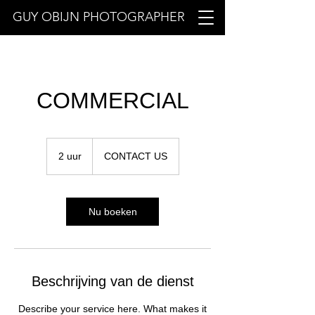
GUY OBIJN PHOTOGRAPHER
COMMERCIAL
CONTACT
US
2 uur
2
CONTACT US
u
u
r
Nu boeken
Beschrijving van de dienst
Describe your service here. What makes it